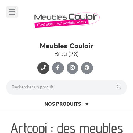
Panneau de gestion des cookies
lose
nu
Meubles Couloir
Brou (28)
NOS PRODUITS
Artcopi : des meubles