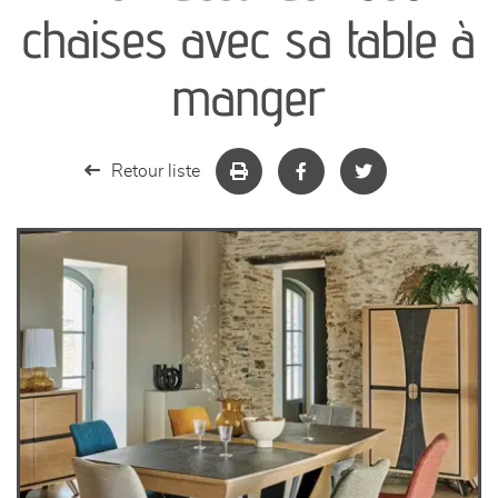
canapés et fauteuils
chaises avec sa table à
séjours
manger
meubles de complément
Retour liste
chambres et dressing
literie
décoration