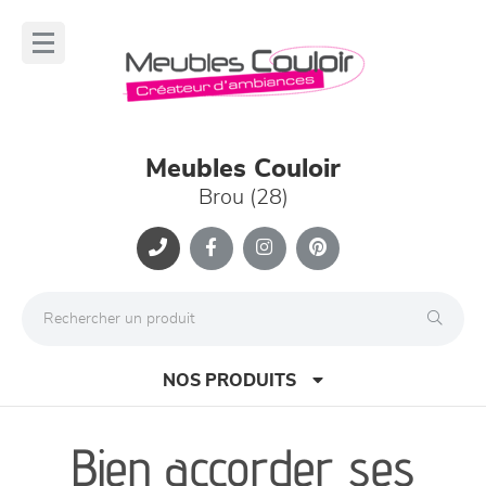
Panneau de gestion des cookies
lose
nu
Meubles Couloir
Brou (28)
NOS PRODUITS
Bien accorder ses