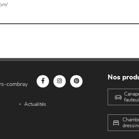
com/
Nos produ
iers-combray
Canap
fauteui
Actualités
Chambr
dressin