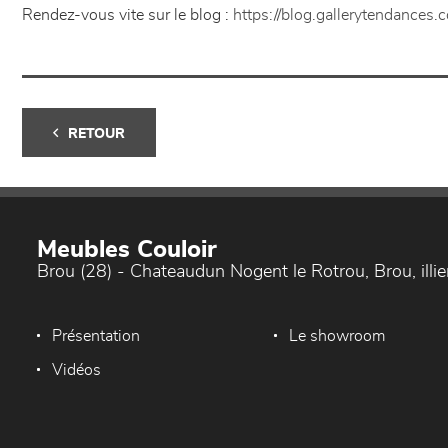
Rendez-vous vite sur le blog :
https://blog.gallerytendances.
RETOUR
Meubles Couloir
Brou (28) - Chateaudun Nogent le Rotrou, Brou, ill
Présentation
Le showroom
Vidéos