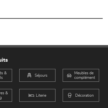
its
és &
Meubles de
Séjours
ls
complément
es &
Literie
Décoration
g