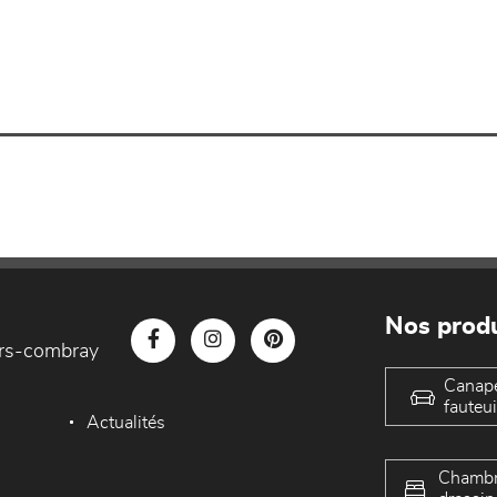
Nos produ
iers-combray
Canap
fauteui
Actualités
Chambr