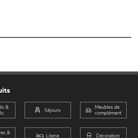
its
és &
Meubles de
Séjours
ls
complément
es &
Literie
Décoration