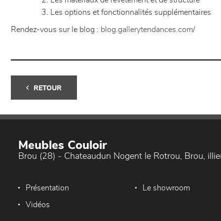
Les matériaux de revêtement et de structure
Les options et fonctionnalités supplémentaires
Rendez-vous sur le blog :
blog.gallerytendances.com/
RETOUR
Meubles Couloir
Brou (28) - Chateaudun Nogent le Rotrou, Brou, ill
Présentation
Le showroom
Vidéos