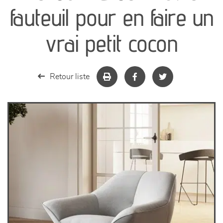
canapés et fauteuils
fauteuil pour en faire un
séjours
vrai petit cocon
meubles de complément
Retour liste
chambres et dressing
literie
décoration