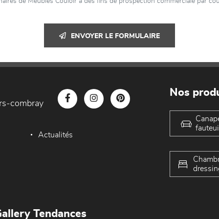
aires de Meubles Couloir à des fins de prospection commerciale par cour
ENVOYER LE FORMULAIRE
Nos produ
iers-combray
Canap
fauteui
Actualités
Chambr
dressin
allery Tendances