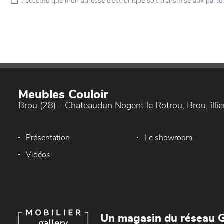
J’accepte que mon adresse électronique soit transmise aux parten
Meubles Couloir
Brou (28) - Chateaudun Nogent le Rotrou, Brou, ill
Présentation
Le showroom
Vidéos
Un magasin du réseau G