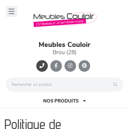
Panneau de gestion des cookies
lose
nu
Meubles Couloir
Brou (28)
NOS PRODUITS
Politique de