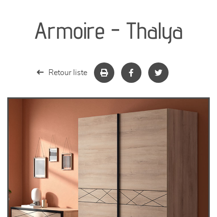
canapés et fauteuils
Armoire - Thalya
séjours
meubles de complément
Retour liste
chambres et dressing
literie
décoration