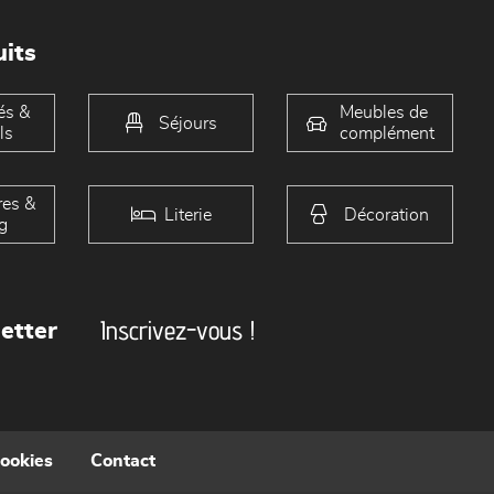
its
és &
Meubles de
Séjours
ls
complément
es &
Literie
Décoration
g
Inscrivez-vous !
etter
cookies
Contact