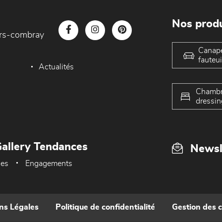
Nos produ
iers-combray
Canap
fauteui
Actualités
Chambr
dressin
allery Tendances
Newsl
ues
Engagements
ns Légales
Politique de confidentialité
Gestion des 