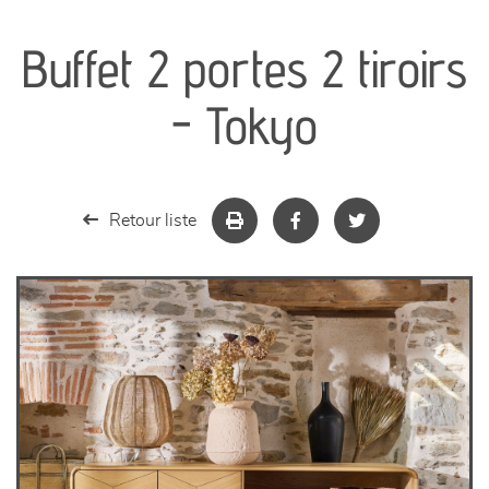
canapés et fauteuils
Buffet 2 portes 2 tiroirs
séjours
- Tokyo
meubles de complément
chambres et dressing
Retour liste
literie
décoration