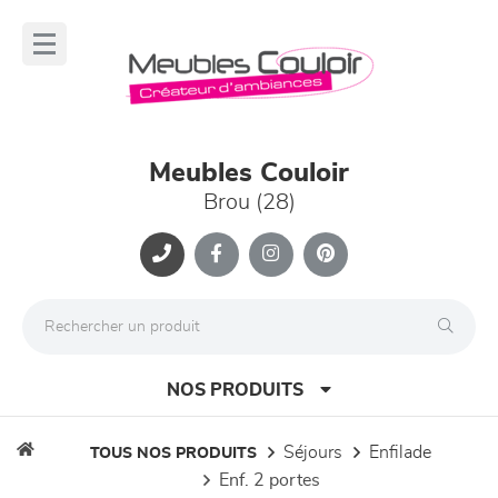
Panneau de gestion des cookies
lose
nu
Meubles Couloir
Brou (28)
NOS PRODUITS
séjours
enfilade
TOUS NOS PRODUITS
enf. 2 portes