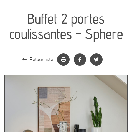
canapés et fauteuils
Buffet 2 portes
séjours
coulissantes - Sphere
meubles de complément
chambres et dressing
Retour liste
literie
décoration