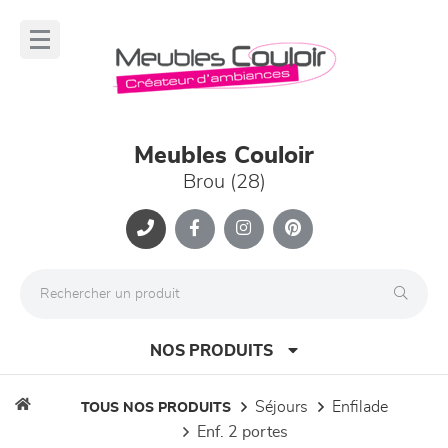
Panneau de gestion des cookies
lose
nu
Meubles Couloir
Brou (28)
NOS PRODUITS
séjours
enfilade
TOUS NOS PRODUITS
enf. 2 portes