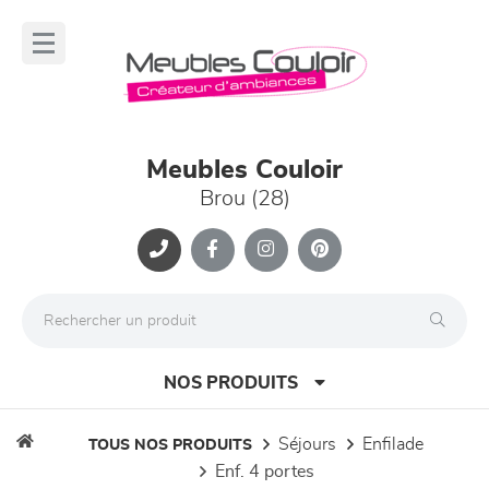
Panneau de gestion des cookies
lose
nu
Meubles Couloir
Brou (28)
NOS PRODUITS
séjours
enfilade
TOUS NOS PRODUITS
enf. 4 portes