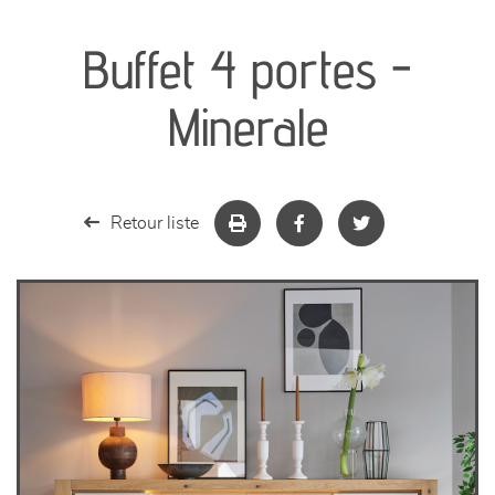
canapés et fauteuils
Buffet 4 portes -
séjours
Minerale
meubles de complément
chambres et dressing
Retour liste
literie
décoration