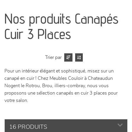
canapés et fauteuils
Nos produits Canapés
séjours
Cuir 3 Places
meubles de complément
chambres et dressing
Trier par
literie
Pour un intérieur élégant et sophistiqué, misez sur un
canapé en cuir ! Chez Meubles Couloir à Chateaudun
décoration
Nogent le Rotrou, Brou, illiers-combray, nous vous
proposons une sélection canapés en cuir 3 places pour
votre salon.
16 PRODUITS