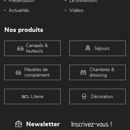
Présentation
Le showroom
Actualités
Vidéos
Nos produits
Canapés &
Séjours
fauteuils
Meubles de
Chambres &
complément
dressing
Literie
Décoration
Inscrivez-vous !
Newsletter