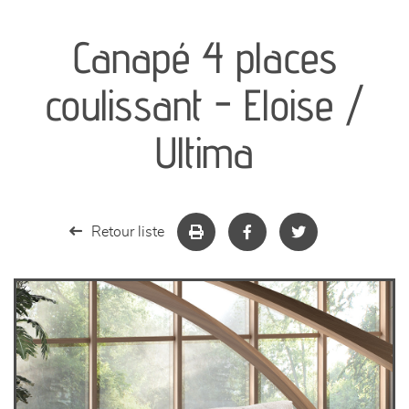
canapés et fauteuils
Canapé 4 places
séjours
coulissant - Eloise /
meubles de complément
Ultima
chambres et dressing
literie
Retour liste
décoration