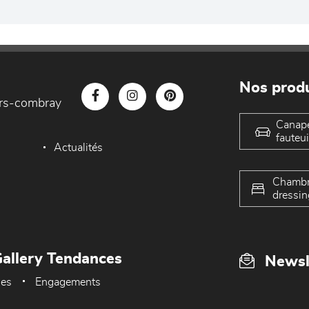
Nos produ
iers-combray
Canap
fauteui
Actualités
Chambr
dressin
allery Tendances
Newsl
ues
Engagements