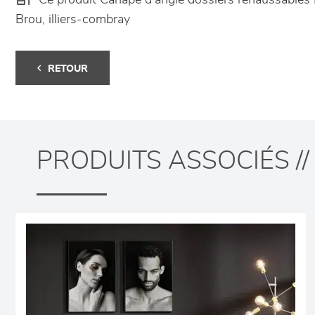
Ce produit Canapé d'angle dossiers réhaussable
Brou, illiers-combray
RETOUR
PRODUITS ASSOCIÉS //