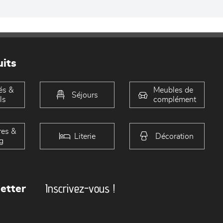
its
és &
Meubles de
Séjours
ls
complément
es &
Literie
Décoration
g
Inscrivez-vous !
etter