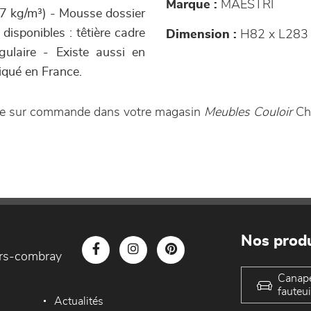
Marque :
MAESTRI
 kg/m³) - Mousse dossier
disponibles : têtière cadre
Dimension :
H82 x L283
gulaire - Existe aussi en
iqué en France.
le sur commande dans votre magasin
Meubles Couloir
Cha
Nos produ
iers-combray
Canap
fauteui
Actualités