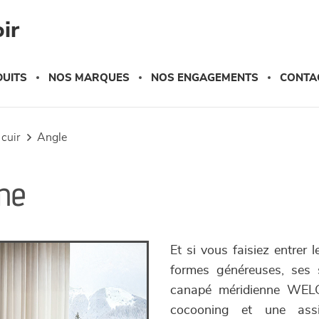
ir
UITS
NOS MARQUES
NOS ENGAGEMENTS
CONTA
 cuir
angle
me
Et si vous faisiez entrer
formes généreuses, ses s
canapé méridienne WELC
cocooning et une as