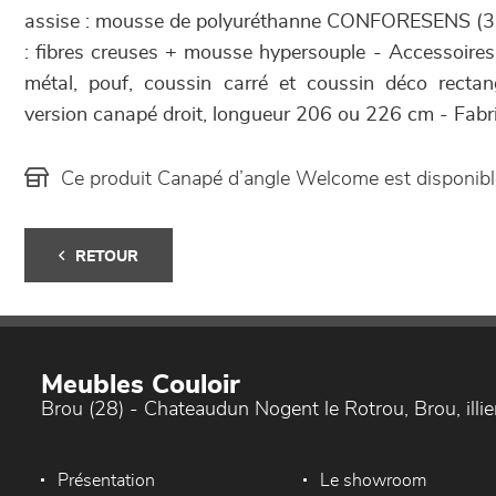
assise : mousse de polyuréthanne CONFORESENS (37
: fibres creuses + mousse hypersouple - Accessoires 
métal, pouf, coussin carré et coussin déco rectan
version canapé droit, longueur 206 ou 226 cm - Fabr
Ce produit Canapé d’angle Welcome est disponib
RETOUR
Meubles Couloir
Brou (28) - Chateaudun Nogent le Rotrou, Brou, ill
Présentation
Le showroom