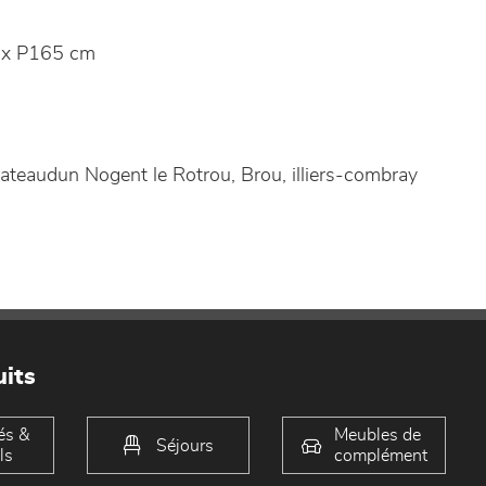
 x P165 cm
teaudun Nogent le Rotrou, Brou, illiers-combray
its
és &
Meubles de
Séjours
ls
complément