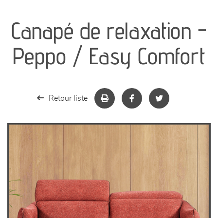
canapés et fauteuils
Canapé de relaxation -
séjours
Peppo / Easy Comfort
meubles de complément
chambres et dressing
Retour liste
literie
décoration