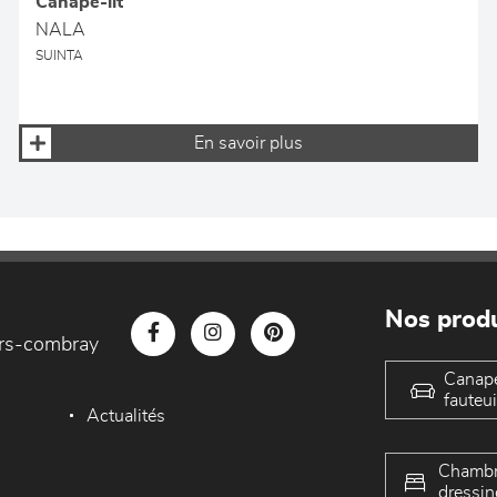
Canapé-lit
NALA
SUINTA
En savoir plus
Nos produ
iers-combray
Canap
fauteui
Actualités
Chambr
dressin