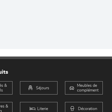
its
és &
Meubles de
Séjours
ls
complément
es &
Literie
Décoration
g