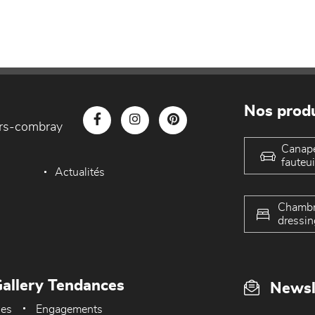
Nos produ
iers-combray
Canap
fauteui
Actualités
Chambr
dressin
allery Tendances
Newsl
ues
Engagements