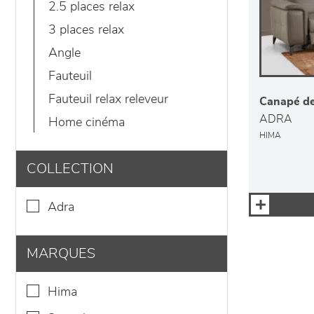
2.5 places relax
3 places relax
angle
fauteuil
fauteuil relax releveur
Canapé de 
ADRA
home cinéma
HIMA
COLLECTION
adra
MARQUES
hima