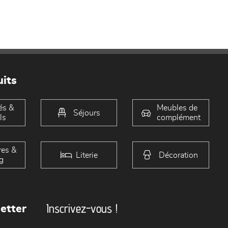
its
és &
Meubles de
Séjours
ls
complément
es &
Literie
Décoration
g
Inscrivez-vous !
etter