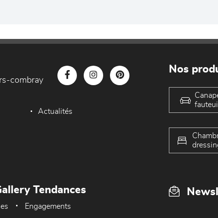
Nos produ
iers-combray
Canap
fauteui
Actualités
Chambr
dressin
allery Tendances
Newsl
ues
Engagements