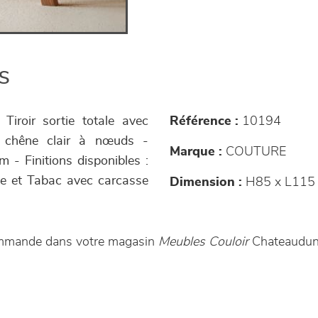
s
iroir sortie totale avec
Référence :
10194
et chêne clair à nœuds -
Marque :
COUTURE
m - Finitions disponibles :
lée et Tabac avec carcasse
Dimension :
H85 x L115 
ommande dans votre magasin
Meubles Couloir
Chateaudun 