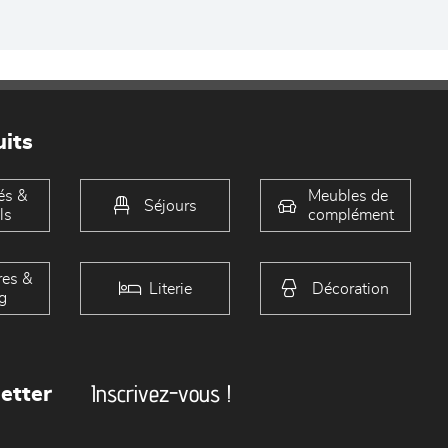
its
és &
Meubles de
Séjours
ls
complément
es &
Literie
Décoration
g
Inscrivez-vous !
etter