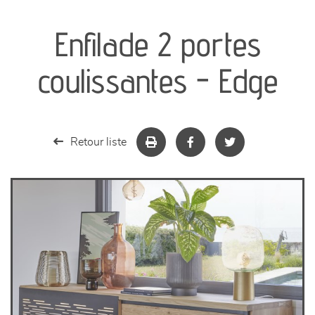
canapés et fauteuils
Enfilade 2 portes
séjours
coulissantes - Edge
meubles de complément
chambres et dressing
Retour liste
literie
décoration