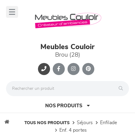
Panneau de gestion des cookies
lose
nu
Meubles Couloir
Brou (28)
NOS PRODUITS
séjours
enfilade
TOUS NOS PRODUITS
enf. 4 portes