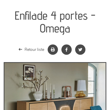
canapés et fauteuils
Enfilade 4 portes -
séjours
Omega
meubles de complément
chambres et dressing
Retour liste
literie
décoration