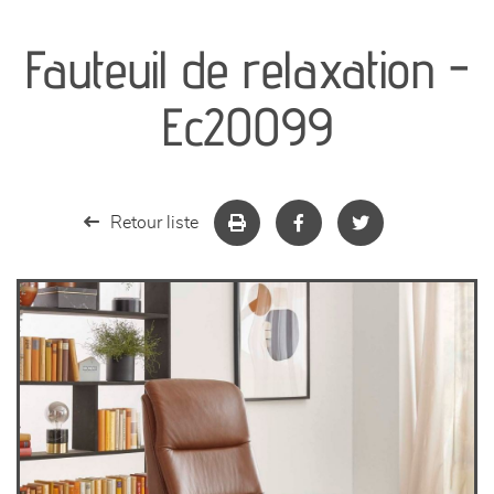
canapés et fauteuils
Fauteuil de relaxation -
séjours
Ec20099
meubles de complément
chambres et dressing
Retour liste
literie
décoration