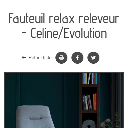
canapés et fauteuils
Fauteuil relax releveur
séjours
- Celine/Evolution
meubles de complément
chambres et dressing
Retour liste
literie
décoration