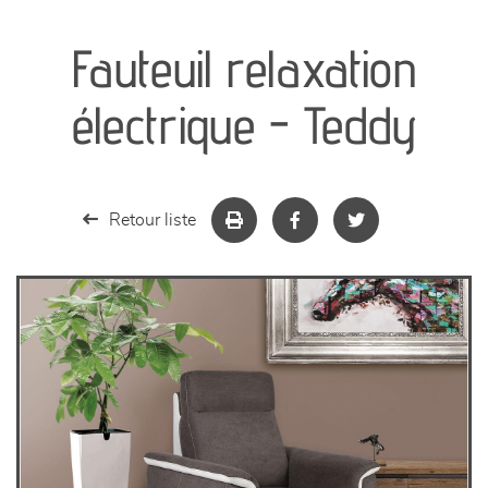
canapés et fauteuils
Fauteuil relaxation
séjours
électrique - Teddy
meubles de complément
chambres et dressing
Retour liste
literie
décoration