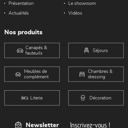
Présentation
Le showroom
Actualités
Vidéos
Nos produits
Canapés &
Séjours
fauteuils
Meubles de
Chambres &
complément
dressing
Literie
Décoration
Inscrivez-vous !
Newsletter