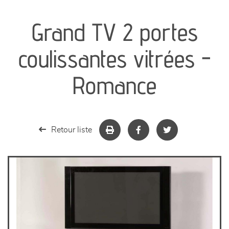
canapés et fauteuils
Grand TV 2 portes
séjours
coulissantes vitrées -
meubles de complément
Romance
chambres et dressing
literie
Retour liste
décoration