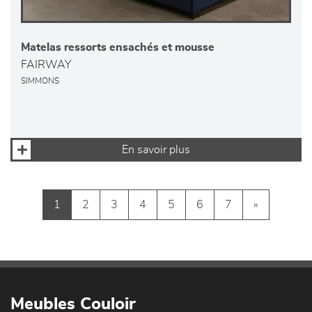
Matelas ressorts ensachés et mousse
FAIRWAY
SIMMONS
En savoir plus
1
2
3
4
5
6
7
»
Meubles Couloir