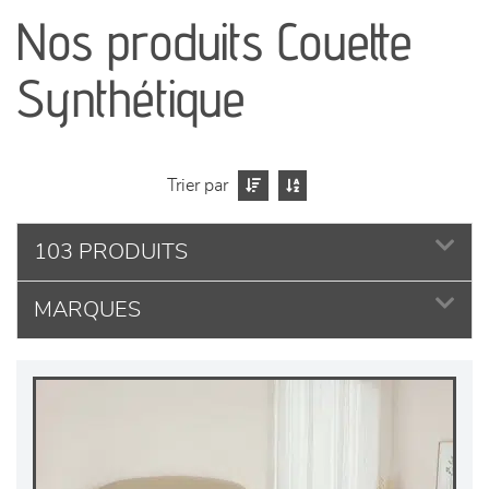
canapés et fauteuils
Nos produits Couette
séjours
Synthétique
meubles de complément
chambres et dressing
Trier par
literie
103 PRODUITS
MARQUES
décoration