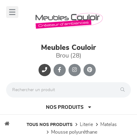
Panneau de gestion des cookies
lose
nu
Meubles Couloir
Brou (28)
NOS PRODUITS
literie
matelas
TOUS NOS PRODUITS
mousse polyuréthane