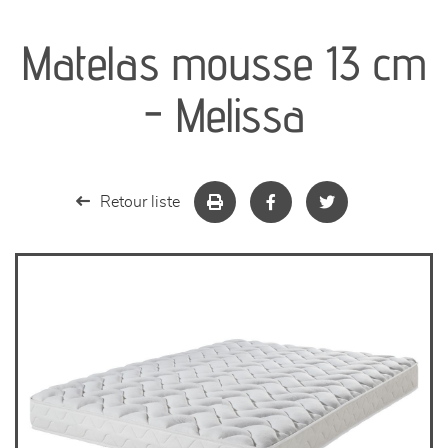
canapés et fauteuils
Matelas mousse 13 cm
séjours
- Melissa
meubles de complément
chambres et dressing
Retour liste
literie
décoration