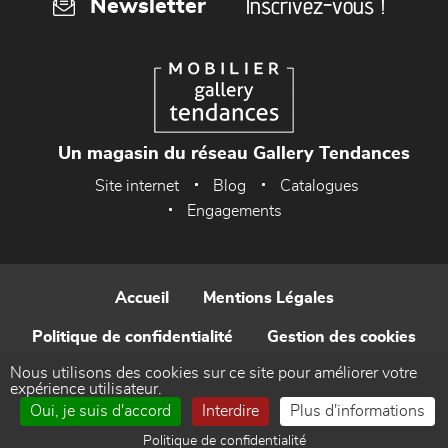
Inscrivez-vous !
Newsletter
Un magasin du réseau Gallery Tendances
Site internet
Blog
Catalogues
Engagements
Accueil
Mentions Légales
Politique de confidentialité
Gestion des cookies
Nous utilisons des cookies sur ce site pour améliorer votre
Contact
expérience utilisateur.
Oui, je suis d'accord
Interdire
Plus d'informations
Réalisé par WEB Enseignes
Politique de confidentialité