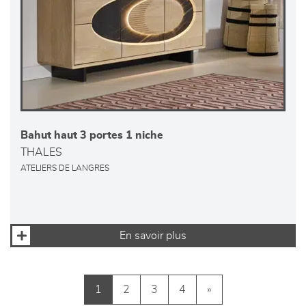
Bahut haut 3 portes 1 niche
THALES
ATELIERS DE LANGRES
En savoir plus
1
2
3
4
»