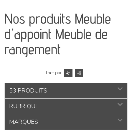
canapés et fauteuils
Nos produits Meuble
séjours
d'appoint Meuble de
meubles de complément
rangement
chambres et dressing
literie
Trier par
décoration
53 PRODUITS
RUBRIQUE
MARQUES