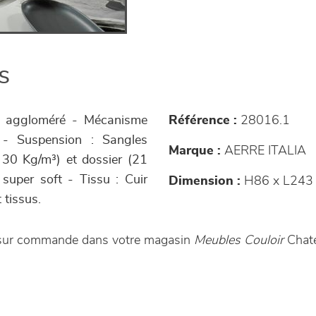
s
 et aggloméré - Mécanisme
Référence :
28016.1
 - Suspension : Sangles
Marque :
AERRE ITALIA
 30 Kg/m³) et dossier (21
super soft - Tissu : Cuir
Dimension :
H86 x L243 
 tissus.
e sur commande dans votre magasin
Meubles Couloir
Chate