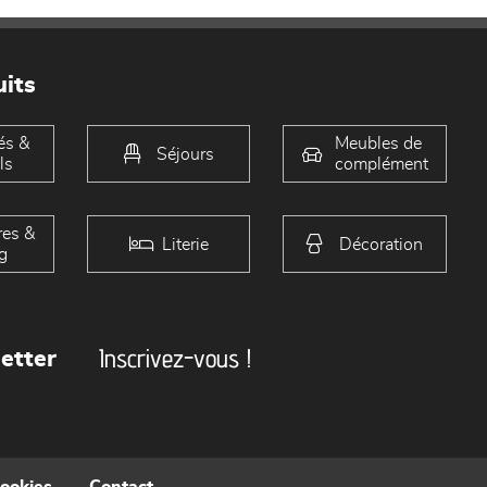
its
és &
Meubles de
Séjours
ls
complément
es &
Literie
Décoration
g
Inscrivez-vous !
etter