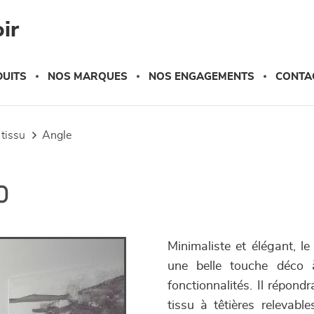
ir
UITS
NOS MARQUES
NOS ENGAGEMENTS
CONTA
 tissu
angle
o
Minimaliste et élégant, l
une belle touche déco à
fonctionnalités. Il répon
tissu à têtières relevabl