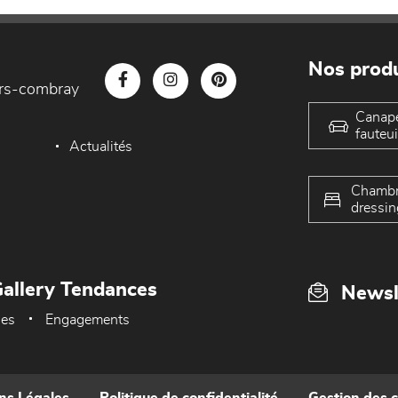
Nos produ
iers-combray
Canap
fauteui
Actualités
Chambr
dressin
allery Tendances
Newsl
ues
Engagements