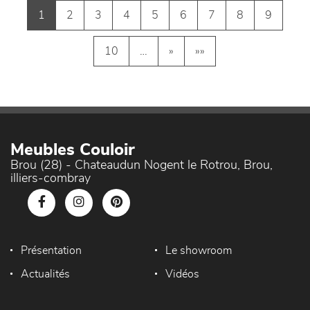
1
2
3
4
5
6
7
8
9
10
…
»
»»
Meubles Couloir
Brou (28) - Chateaudun Nogent le Rotrou, Brou,
illiers-combray
Présentation
Le showroom
Actualités
Vidéos