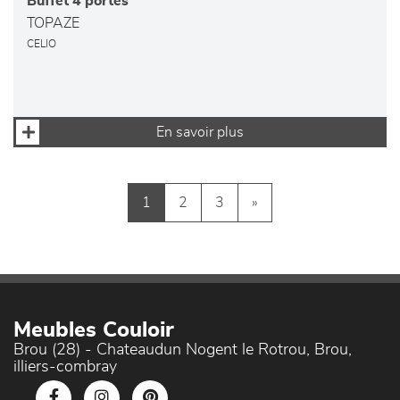
Buffet 4 portes
TOPAZE
CELIO
En savoir plus
1
2
3
»
Meubles Couloir
Brou (28) - Chateaudun Nogent le Rotrou, Brou,
illiers-combray