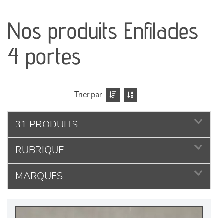
canapés et fauteuils
Nos produits Enfilades
séjours
4 portes
meubles de complément
chambres et dressing
Trier par
literie
31 PRODUITS
décoration
RUBRIQUE
MARQUES