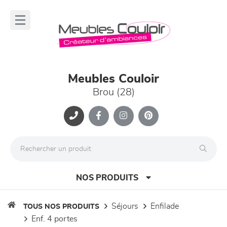
Panneau de gestion des cookies
lose
nu
Meubles Couloir
Brou (28)
NOS PRODUITS
séjours
enfilade
TOUS NOS PRODUITS
enf. 4 portes