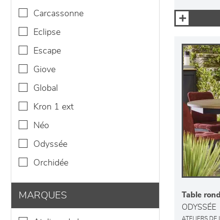
carcassonne
eclipse
escape
giove
global
kron 1 ext
néo
odyssée
orchidée
MARQUES
Table rond
ODYSSÉE
ATELIERS DE