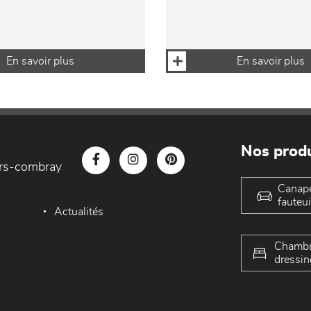
En savoir plus
En savoir plus
Nos produ
iers-combray
Canap
fauteui
Actualités
Chambr
dressin