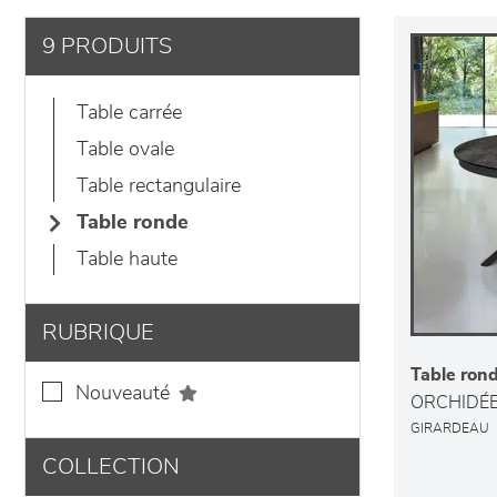
9 PRODUITS
table carrée
table ovale
table rectangulaire
table ronde
table haute
RUBRIQUE
Table rond
nouveauté
ORCHIDÉ
GIRARDEAU
COLLECTION