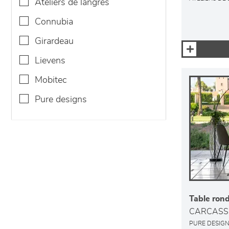
ateliers de langres
connubia
girardeau
lievens
mobitec
pure designs
Table ron
CARCASS
PURE DESIG