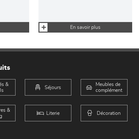
En savoir plus
its
és &
Meubles de
Séjours
ls
complément
es &
Literie
Décoration
g