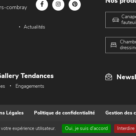
Nos produ
iers-combray
Canap
fauteui
Actualités
Chambr
dressin
allery Tendances
Newsl
ues
Engagements
ns Légales
Politique de confidentialité
Gestion des 
Oui, je suis d'accord
Interdire
 votre expérience utilisateur.
Réalisé par WEB Enseignes