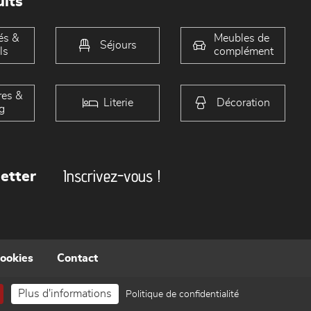
its
és &
Meubles de
Séjours
ls
complément
es &
Literie
Décoration
g
Inscrivez-vous !
etter
cookies
Contact
Plus d'informations
Politique de confidentialité