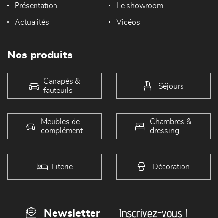
Présentation
Le showroom
Actualités
Vidéos
Nos produits
Canapés &
Séjours
fauteuils
Meubles de
Chambres &
complément
dressing
Literie
Décoration
Inscrivez-vous !
Newsletter