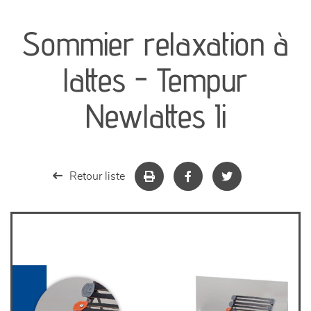
canapés et fauteuils
Sommier relaxation à
séjours
lattes - Tempur
meubles de complément
Newlattes Ii
chambres et dressing
literie
Retour liste
décoration