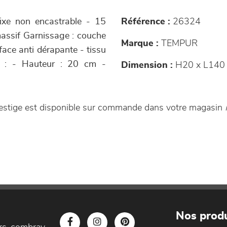
fixe non encastrable - 15
Référence :
26324
massif Garnissage : couche
Marque :
TEMPUR
ace anti dérapante - tissu
e : - Hauteur : 20 cm -
Dimension :
H20 x L140
restige est disponible sur commande dans votre magasin
Nos produ