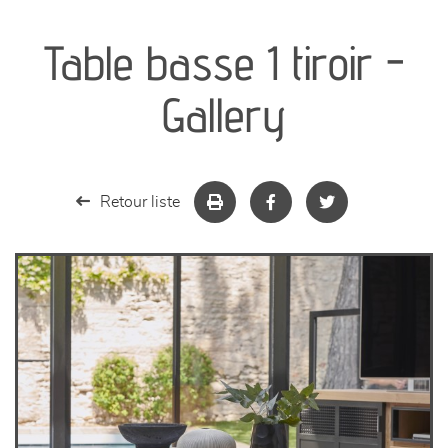
canapés et fauteuils
Table basse 1 tiroir -
séjours
Gallery
meubles de complément
chambres et dressing
Retour liste
literie
décoration