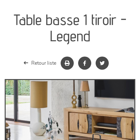
canapés et fauteuils
Table basse 1 tiroir -
séjours
Legend
meubles de complément
chambres et dressing
Retour liste
literie
décoration