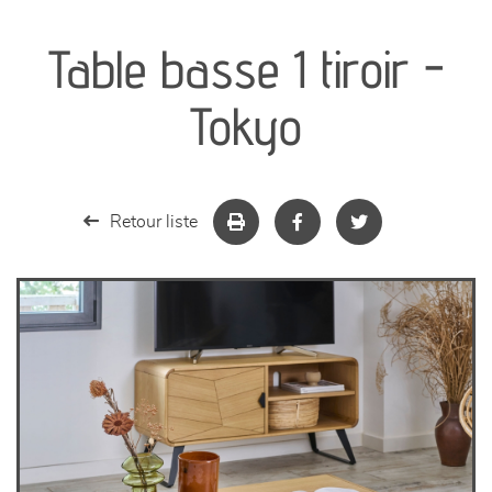
canapés et fauteuils
Table basse 1 tiroir -
séjours
Tokyo
meubles de complément
chambres et dressing
Retour liste
literie
décoration