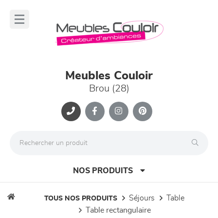
Panneau de gestion des cookies
lose
nu
Meubles Couloir
Brou (28)
NOS PRODUITS
séjours
table
TOUS NOS PRODUITS
table rectangulaire