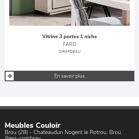
Vitrine 3 portes 1 niche
FARO
GIRARDEAU
En savoir plus
Meubles Couloir
Brou (28) - Chateaudun Nogent le Rotrou, Brou,
illiers-combray