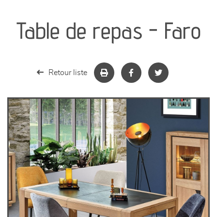
canapés et fauteuils
Table de repas - Faro
séjours
meubles de complément
Retour liste
chambres et dressing
literie
décoration