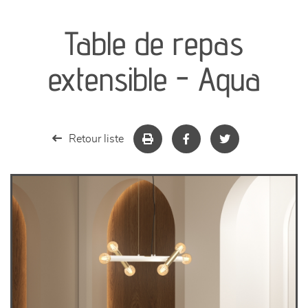
canapés et fauteuils
Table de repas
séjours
extensible - Aqua
meubles de complément
chambres et dressing
Retour liste
literie
décoration