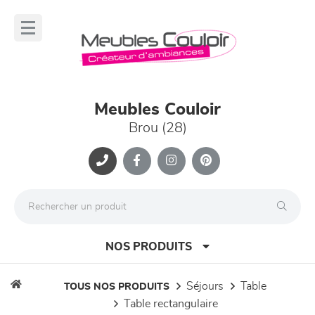
Panneau de gestion des cookies
lose
nu
Meubles Couloir
Brou (28)
NOS PRODUITS
séjours
table
TOUS NOS PRODUITS
table rectangulaire