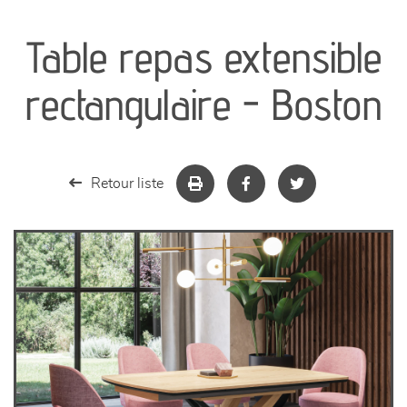
canapés et fauteuils
Table repas extensible
séjours
rectangulaire - Boston
meubles de complément
chambres et dressing
Retour liste
literie
décoration