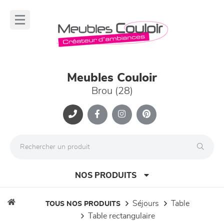
Panneau de gestion des cookies
lose
nu
Meubles Couloir
Brou (28)
NOS PRODUITS
séjours
table
TOUS NOS PRODUITS
table rectangulaire